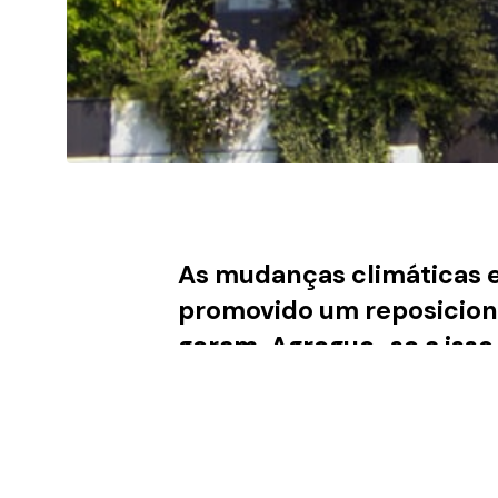
As mudanças climáticas e
promovido um reposicion
geram. Agregue-se a isso
consumidor está cada vez
sustentabilidade do plan