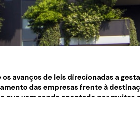
 os avanços de leis direcionadas a gest
amento das empresas frente à destinaç
 o que vem sendo apontado por muitos es
 mais engajado em temas relacionados a 
eta.