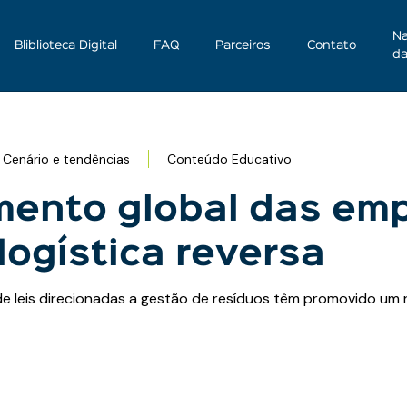
Na
Bliblioteca Digital
FAQ
Parceiros
Contato
da
Cenário e tendências
Conteúdo Educativo
mento global das em
logística reversa
de leis direcionadas a gestão de resíduos têm promovido um